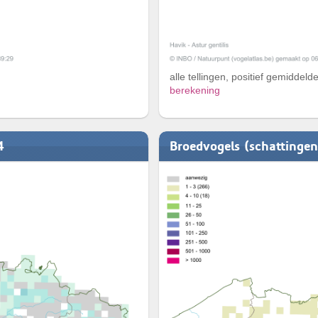
alle tellingen, positief gemiddeld
berekening
4
Broedvogels (schattinge