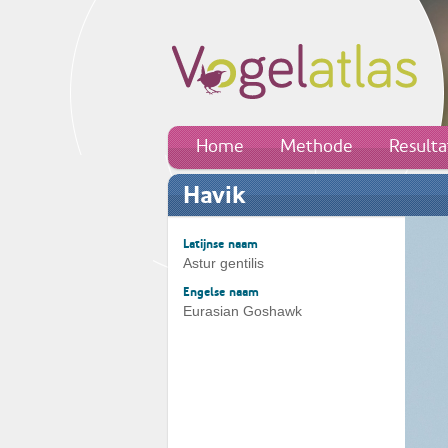
Home
Methode
Result
Havik
Latijnse naam
Astur gentilis
Engelse naam
Eurasian Goshawk