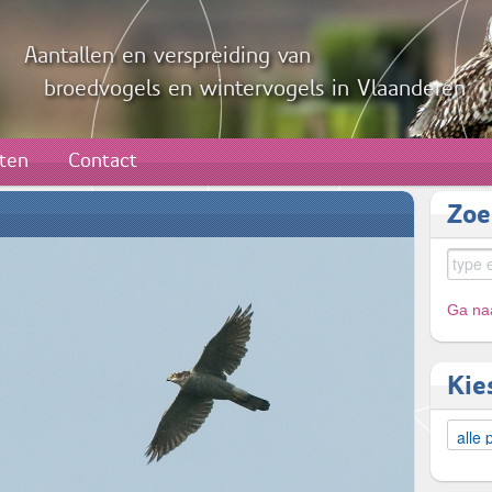
Aantallen en verspreiding van
broedvogels en wintervogels in Vlaanderen
aten
Contact
Zoe
Ga naa
Kie