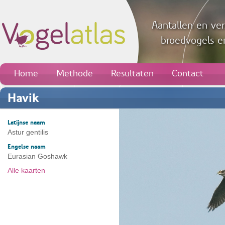
Aantallen en ver
broedvogels en
Home
Methode
Resultaten
Contact
Havik
Latijnse naam
Astur gentilis
Engelse naam
Eurasian Goshawk
Alle kaarten