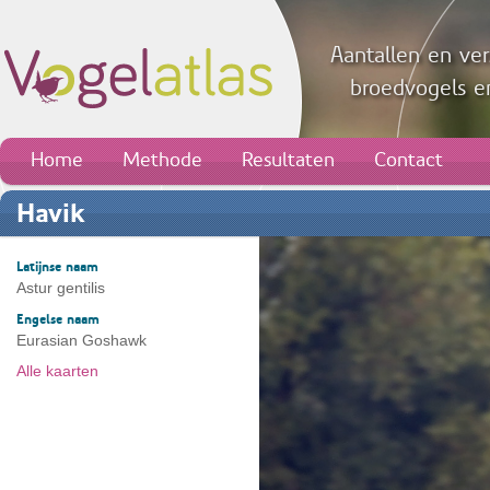
Aantallen en ver
broedvogels en
Home
Methode
Resultaten
Contact
Havik
Latijnse naam
Astur gentilis
Engelse naam
Eurasian Goshawk
Alle kaarten