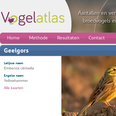
Aantallen en ver
broedvogels en
Home
Methode
Resultaten
Contact
Geelgors
Latijnse naam
Emberiza citrinella
Engelse naam
Yellowhammer
Alle kaarten