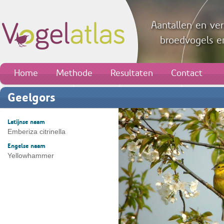
Aantallen en ver
broedvogels en
Home
Methode
Resultaten
Contact
Geelgors
Latijnse naam
Emberiza citrinella
Engelse naam
Yellowhammer