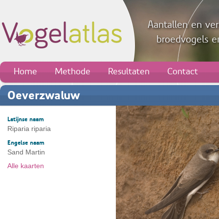
Aantallen en ver
broedvogels en
Home
Methode
Resultaten
Contact
Oeverzwaluw
Latijnse naam
Riparia riparia
Engelse naam
Sand Martin
Alle kaarten