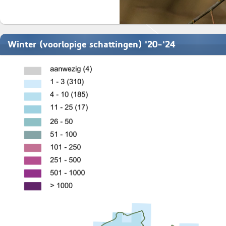
Winter (voorlopige schattingen) '20-'24