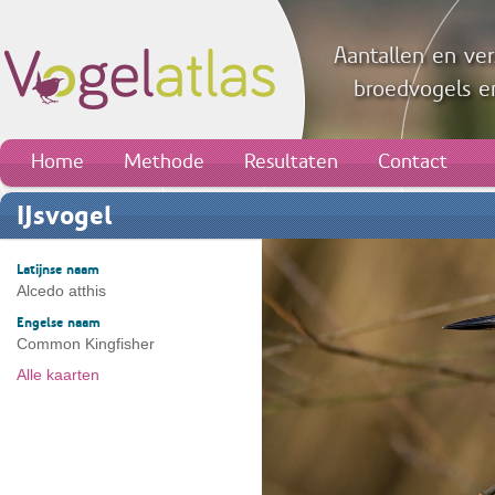
Aantallen en ver
broedvogels en
Home
Methode
Resultaten
Contact
IJsvogel
Latijnse naam
Alcedo atthis
Engelse naam
Common Kingfisher
Alle kaarten