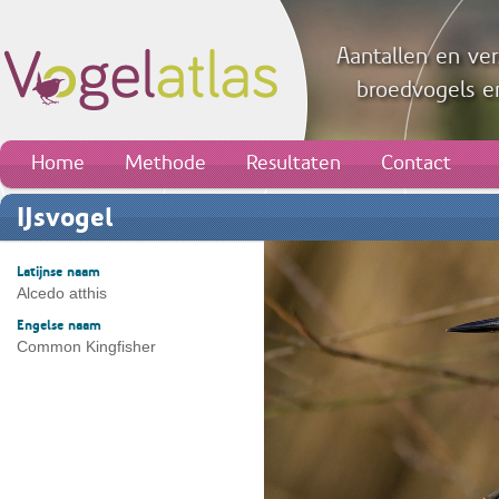
Aantallen en ver
broedvogels en
Home
Methode
Resultaten
Contact
IJsvogel
Latijnse naam
Alcedo atthis
Engelse naam
Common Kingfisher