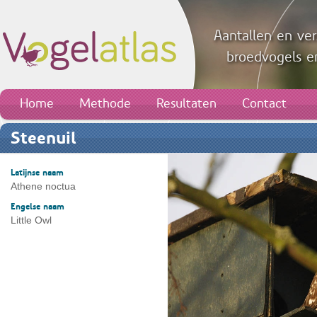
Aantallen en ver
broedvogels en
Home
Methode
Resultaten
Contact
Steenuil
Latijnse naam
Athene noctua
Engelse naam
Little Owl