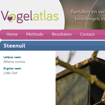
Aantallen en ver
broedvogels en
Home
Methode
Resultaten
Contact
Steenuil
Latijnse naam
Athene noctua
Engelse naam
Little Owl