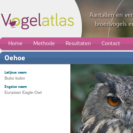
Aantallen en ver
broedvogels en
Home
Methode
Resultaten
Contact
Oehoe
Latijnse naam
Bubo bubo
Engelse naam
Eurasian Eagle-Owl