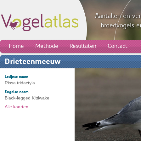
Aantallen en ver
broedvogels en
Home
Methode
Resultaten
Contact
Drieteenmeeuw
Latijnse naam
Rissa tridactyla
Engelse naam
Black-legged Kittiwake
Alle kaarten