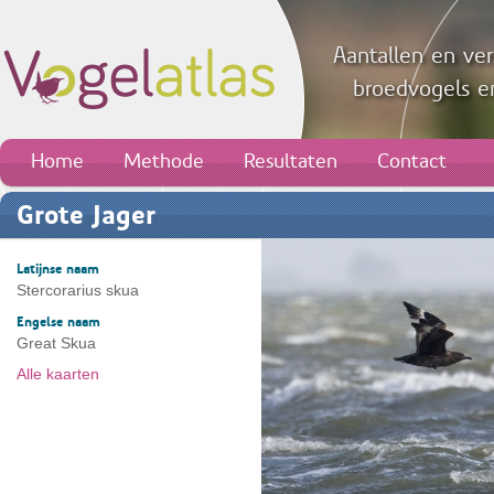
Aantallen en ver
broedvogels en
Home
Methode
Resultaten
Contact
Grote Jager
Latijnse naam
Stercorarius skua
Engelse naam
Great Skua
Alle kaarten