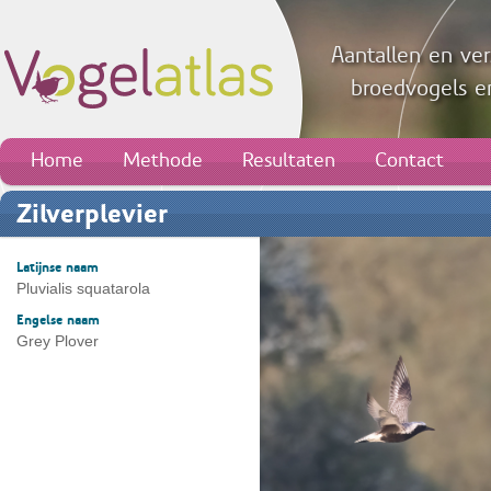
Aantallen en ver
broedvogels en
Home
Methode
Resultaten
Contact
Zilverplevier
Latijnse naam
Pluvialis squatarola
Engelse naam
Grey Plover