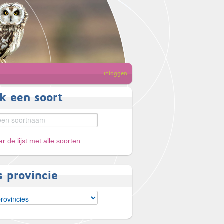
inloggen
k een soort
r de lijst met alle soorten
.
s provincie