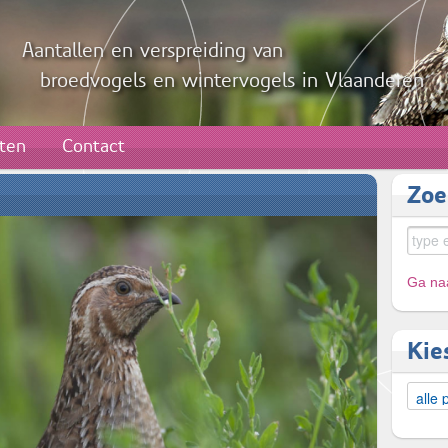
Aantallen en verspreiding van
broedvogels en wintervogels in Vlaanderen
aten
Contact
Zoe
Ga naa
Kie