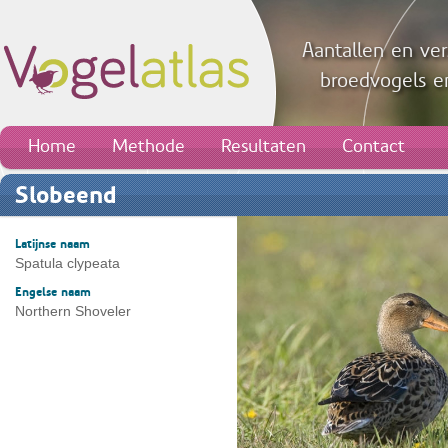
Aantallen en ver
broedvogels en
Home
Methode
Resultaten
Contact
Slobeend
Latijnse naam
Spatula clypeata
Engelse naam
Northern Shoveler