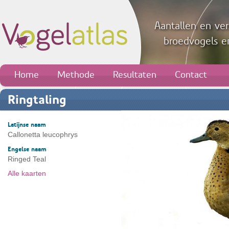
Aantallen en ver
broedvogels en
Home
Methode
Resultaten
Contact
Ringtaling
Latijnse naam
Callonetta leucophrys
Engelse naam
Ringed Teal
Alle kaarten