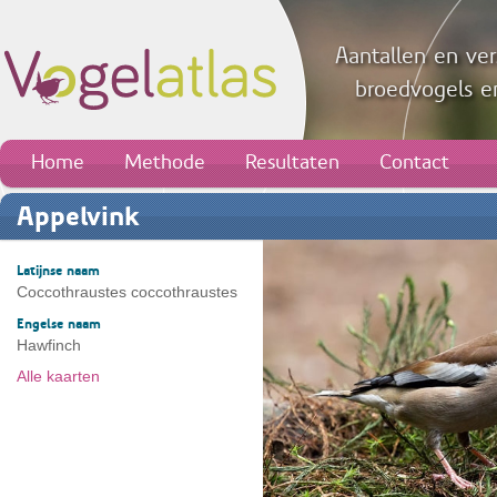
Aantallen en ver
broedvogels en
Home
Methode
Resultaten
Contact
Appelvink
Latijnse naam
Coccothraustes coccothraustes
Engelse naam
Hawfinch
Alle kaarten