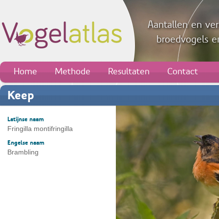
Aantallen en ver
broedvogels en
Home
Methode
Resultaten
Contact
Keep
Latijnse naam
Fringilla montifringilla
Engelse naam
Brambling