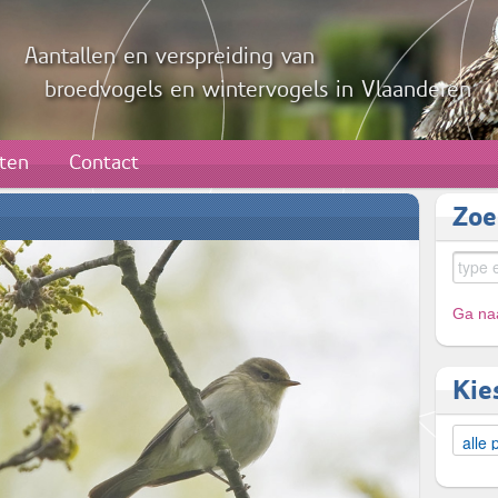
Aantallen en verspreiding van
broedvogels en wintervogels in Vlaanderen
aten
Contact
Zoe
Ga naa
Kie