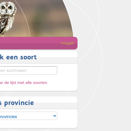
inloggen
k een soort
r de lijst met alle soorten
.
s provincie