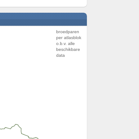
broedparen
per atlasblok
o.b.v. alle
beschikbare
data