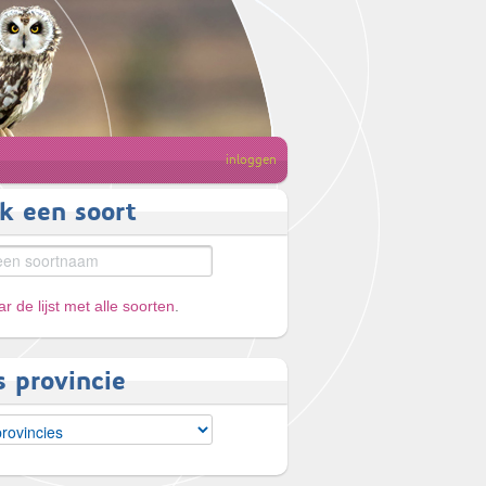
inloggen
k een soort
r de lijst met alle soorten
.
s provincie