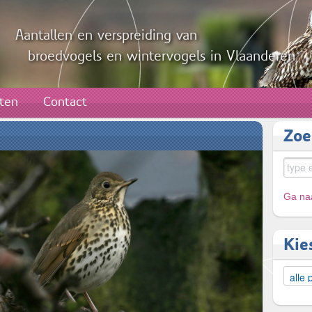
Aantallen en verspreiding van
broedvogels en wintervogels in Vlaanderen
aten
Contact
Zoe
Ga naa
Kie