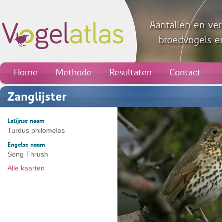
Aantallen en ver
broedvogels en
Home
Methode
Resultaten
Contact
Zanglijster
Latijnse naam
Turdus philomelos
Engelse naam
Song Thrush
Alle kaarten