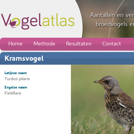
Aantallen en ver
broedvogels en
Home
Methode
Resultaten
Contact
Kramsvogel
Latijnse naam
Turdus pilaris
Engelse naam
Fieldfare