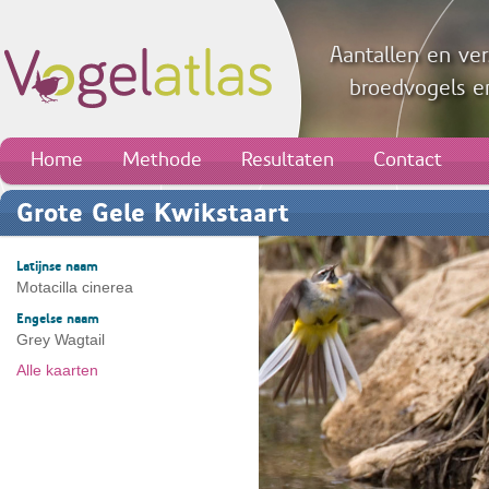
Aantallen en ver
broedvogels en
Home
Methode
Resultaten
Contact
Grote Gele Kwikstaart
Latijnse naam
Motacilla cinerea
Engelse naam
Grey Wagtail
Alle kaarten