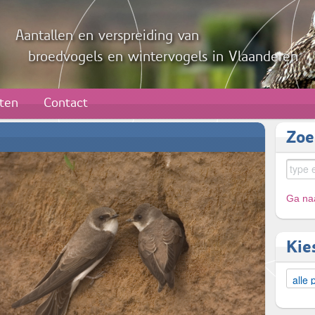
Aantallen en verspreiding van
broedvogels en wintervogels in Vlaanderen
aten
Contact
Zoe
Ga naa
Kie