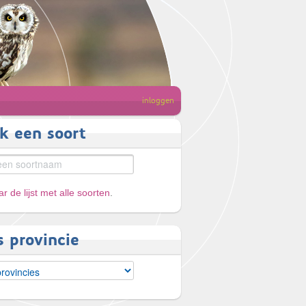
inloggen
k een soort
r de lijst met alle soorten
.
s provincie