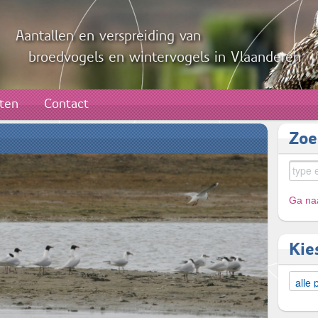
Aantallen en verspreiding van
broedvogels en wintervogels in Vlaanderen
aten
Contact
Zoe
Ga naa
Kie