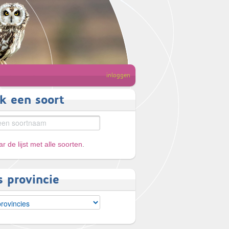
inloggen
k een soort
r de lijst met alle soorten
.
s provincie