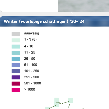
Winter (voorlopige schattingen) '20-'24