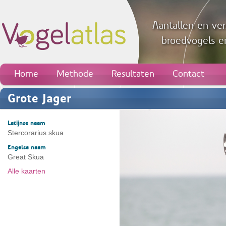
Aantallen en ver
broedvogels en
Home
Methode
Resultaten
Contact
Grote Jager
Latijnse naam
Stercorarius skua
Engelse naam
Great Skua
Alle kaarten