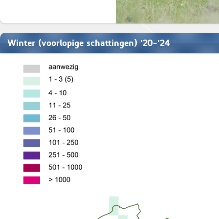
Winter (voorlopige schattingen) '20-'24