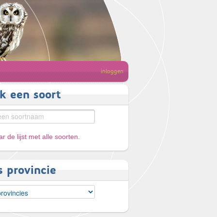
inloggen
k een soort
r de lijst met alle soorten
.
s provincie