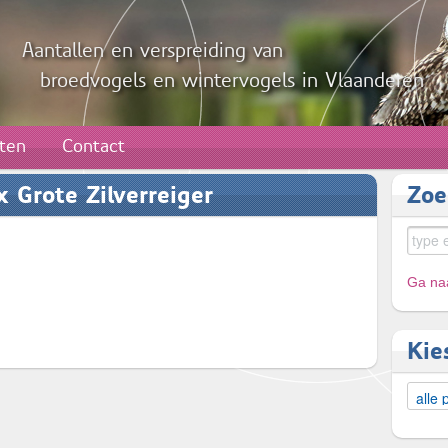
Aantallen en verspreiding van
broedvogels en wintervogels in Vlaanderen
aten
Contact
 Grote Zilverreiger
Zoe
Ga naa
Kie