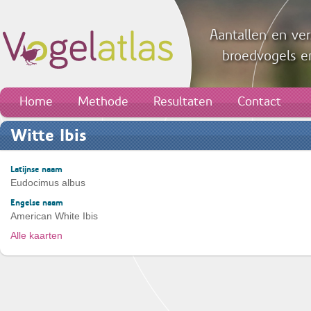
Aantallen en ver
broedvogels en
Home
Methode
Resultaten
Contact
Witte Ibis
Latijnse naam
Eudocimus albus
Engelse naam
American White Ibis
Alle kaarten