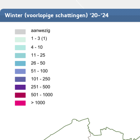
Winter (voorlopige schattingen) '20-'24