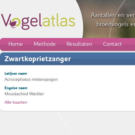
Aantallen en ver
broedvogels en
Home
Methode
Resultaten
Contact
Zwartkoprietzanger
Latijnse naam
Acrocephalus melanopogon
Engelse naam
Moustached Warbler
Alle kaarten