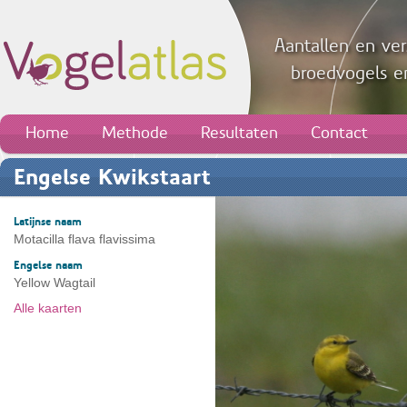
Aantallen en ver
broedvogels en
Home
Methode
Resultaten
Contact
Engelse Kwikstaart
Latijnse naam
Motacilla flava flavissima
Engelse naam
Yellow Wagtail
Alle kaarten